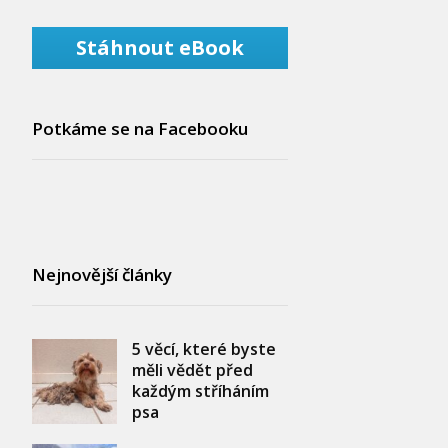
Stáhnout eBook
Potkáme se na Facebooku
Nejnovější články
5 věcí, které byste
měli vědět před
každým stříháním
psa