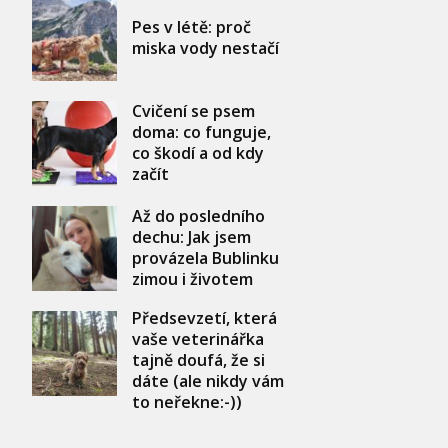
Pes v létě: proč
miska vody nestačí
Cvičení se psem
doma: co funguje,
co škodí a od kdy
začít
Až do posledního
dechu: Jak jsem
provázela Bublinku
zimou i životem
Předsevzetí, která
vaše veterinářka
tajně doufá, že si
dáte (ale nikdy vám
to neřekne:-))