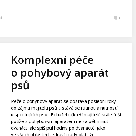
ká
0
Komplexní péče
o pohybový aparát
psů
Péče o pohybový aparát se dostává poslední roky
do zájmu majitelů psů a stává se rutinou a nutností
u sportujících psů. Bohužel někteří majitelé stále řeší
potíže s pohybovým aparátem ne za pět minut
dvanáct, ale spíš půl hodiny po dvanácté. Jako
ve všech oblastech zdraví i tady platí, že