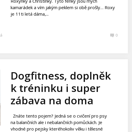
Roxynky a Christinky. Tyto fenky jsou mých
kamarádek a vím jakým peklem si obě prošly… Roxy
je 11ti letá dáma,...
ká
0
Dogfitness, doplněk
k tréninku i super
zábava na doma
Znáte tento pojem? Jedná se o cvičení pro psy
na balančních ale i nebalančních pomůckách. Je
vhodné pro pejsky kteréhokoliv věku i tělesné