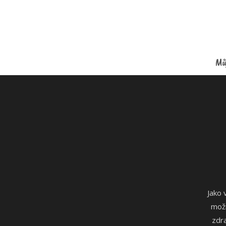
Mů
Jako 
možn
zdr