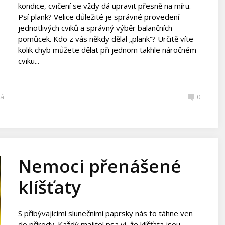
kondice, cvičení se vždy dá upravit přesně na míru.
Psí plank? Velice důležité je správné provedení
jednotlivých cviků a správný výběr balančních
pomůcek. Kdo z vás někdy dělal „plank“? Určitě víte
kolik chyb můžete dělat při jednom takhle náročném
cviku...
ká
0
Nemoci přenášené
klíšťaty
S přibývajícími slunečními paprsky nás to táhne ven
do přírody. Každý majitel psa ví, že klíšťata jsou