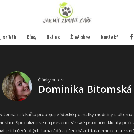
j príběh
Blog
Online
Živé akce
Kontakt
Články autora
Dominika Bitomská
veterinární lékařka propojuji vědecké poznatky medicíny s alternat
ostmi. Specializuji se na prevenci. Ve své praxi učím klienty pečo
aví jejich čtyřnohých kamarádů a předcházet tak nemocem a zraně