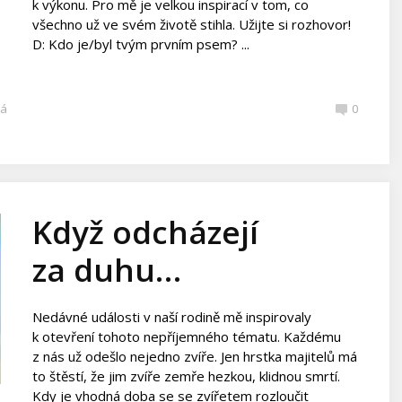
k výkonu. Pro mě je velkou inspirací v tom, co
všechno už ve svém životě stihla. Užijte si rozhovor!
D: Kdo je/byl tvým prvním psem? ...
ká
0
Když odcházejí
za duhu…
Nedávné události v naší rodině mě inspirovaly
k otevření tohoto nepříjemného tématu. Každému
z nás už odešlo nejedno zvíře. Jen hrstka majitelů má
to štěstí, že jim zvíře zemře hezkou, klidnou smrtí.
Kdy je vhodná doba se se zvířetem rozloučit