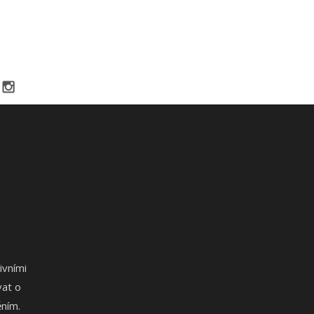
ivními
vat o
ním.