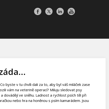
 záda…
o byste v tu chvíli dali za to, aby byl váš miláček zase
zili vám na veterině operací? Miluju sledovat psy
a dovádějí ve sněhu. Ladnost a rychlost psích těl při
 hračkou nebo hra na honěnou s psím kamarádem. Jsou