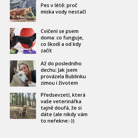
Pes v létě: proč
miska vody nestačí
Cvičení se psem
doma: co funguje,
co škodí a od kdy
začít
Až do posledního
dechu: Jak jsem
provázela Bublinku
zimou i životem
Předsevzetí, která
vaše veterinářka
tajně doufá, že si
dáte (ale nikdy vám
to neřekne:-))