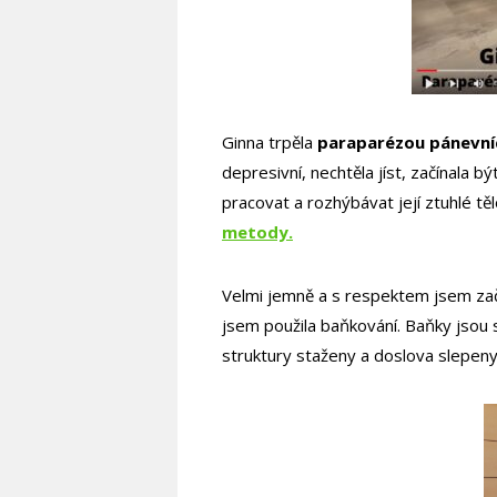
Ginna trpěla
paraparézou pánevní
depresivní, nechtěla jíst, začínala b
pracovat a rozhýbávat její ztuhlé tě
metody.
Velmi jemně a s respektem jsem zač
jsem použila baňkování. Baňky jsou
struktury staženy a doslova slepeny