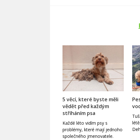
5 věcí, které byste měli
Pes
vědět před každým
vod
stříháním psa
Tuš
lét
Každé léto vidím psy s
Deh
problémy, které mají jednoho
společného jmenovatele.