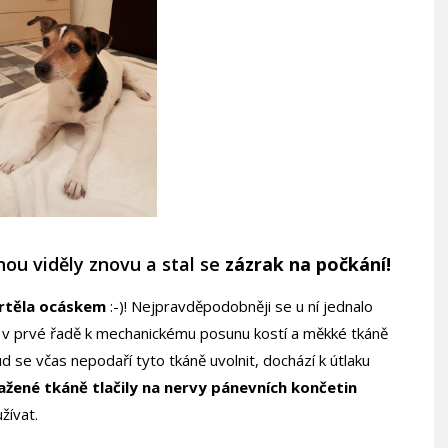
nou viděly znovu a stal se
zázrak na počkání!
 vrtěla ocáskem
:-)! Nejpravděpodobněji se u ní jednalo
v prvé řadě k mechanickému posunu kostí a měkké tkáně
d se včas nepodaří tyto tkáně uvolnit, dochází k útlaku
ažené tkáně tlačily na nervy pánevních končetin
žívat.