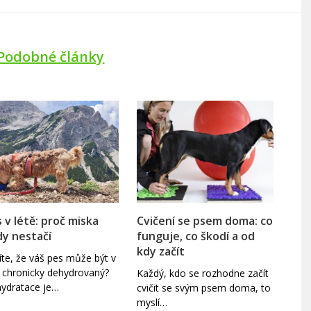
Podobné články
 v létě: proč miska
Cvičení se psem doma: co
y nestačí
funguje, co škodí a od
kdy začít
íte, že váš pes může být v
ě chronicky dehydrovaný?
Každý, kdo se rozhodne začít
ydratace je…
cvičit se svým psem doma, to
myslí…