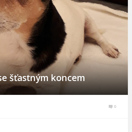
 se šťastným koncem
0