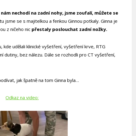
nám nechodí na zadní nohy, jsme zoufalí, můžete se
 jsme se s majitelkou a fenkou Ginnou potkaly. Ginna je
rou z ničeho nic
přestaly poslouchat zadní nožky.
ku, kde udělali klinické vyšetření, vyšetření krve, RTG
ní dutiny, bez nálezu. Dále se rozhodli pro CT vyšetření,
odívat, jak špatně na tom Ginna byla…
Odkaz na video: