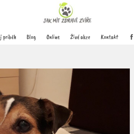
j príběh
Blog
Online
Živé akce
Kontakt