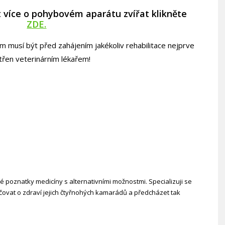
 více o pohybovém aparátu zvířat klikněte
ZDE.
usí být před zahájením jakékoliv rehabilitace nejprve
třen veterinárním lékařem!
ké poznatky medicíny s alternativními možnostmi. Specializuji se
ečovat o zdraví jejich čtyřnohých kamarádů a předcházet tak