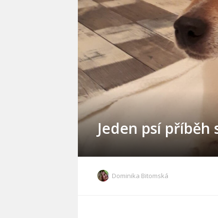
Jeden psí příběh
Dominika Bitomská