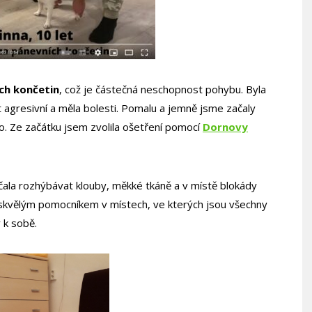
ch končetin
, což je částečná neschopnost pohybu. Byla
ýt agresivní a měla bolesti. Pomalu a jemně jsme začaly
lo. Ze začátku jsem zvolila ošetření pomocí
Dornovy
ala rozhýbávat klouby, měkké tkáně a v místě blokády
 skvělým pomocníkem v místech, ve kterých jsou všechny
 k sobě.