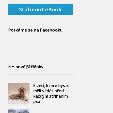
Stáhnout eBook
Potkáme se na Facebooku
Nejnovější články
5 věcí, které byste
měli vědět před
každým stříháním
psa