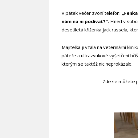
V pátek večer zvoní telefon:
„Fenka 
nám na ni podívat?“.
Hned v sobotu
desetiletá kříženka jack russela, kte
Majitelka ji vzala na veterinární klini
páteře a ultrazvukové vyšetření břiš
kterým se taktéž nic neprokázalo.
Zde se můžete p