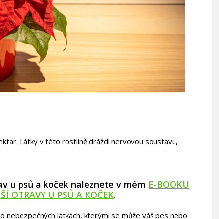
nektar. Látky v této rostlině dráždí nervovou soustavu,
av u psů a koček naleznete v mém
E-BOOKU
JŠÍ OTRAVY U PSŮ A KOČEK
.
i o nebezpečných látkách, kterými se může váš pes nebo