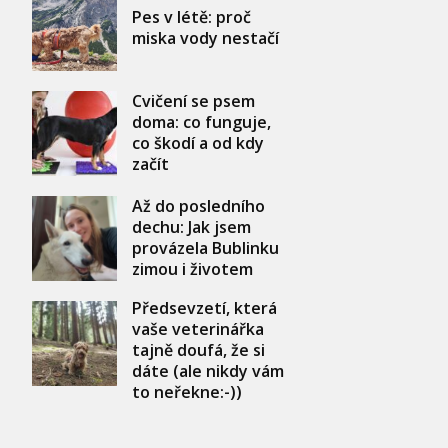
Pes v létě: proč
miska vody nestačí
Cvičení se psem
doma: co funguje,
co škodí a od kdy
začít
Až do posledního
dechu: Jak jsem
provázela Bublinku
zimou i životem
Předsevzetí, která
vaše veterinářka
tajně doufá, že si
dáte (ale nikdy vám
to neřekne:-))