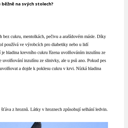
e běžně na svých stolech?
h bez cukru, mentolkách, pečivu a arašídovém másle. Díky
l používá ve výrobcích pro diabetiky nebo u lidí
dí je hladina krevního cukru řízena uvolňováním inzulínu ze
je uvolňování inzulínu ze slinivky, ale u psů ano.
Pokud pes
 uvolňovat a dojde k poklesu cukru v krvi. Nízká hladina
i šťáva z hroznů. Látky v hroznech způsobují selhání ledvin.