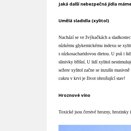
Jaká další nebezpečná jídla mám
Umělá sladidla (xylitol)
Nachází se ve žvýkačkách a sladkostec
nízkému glykemickému indexu se xylito
s nízkosacharidovou dietou. U psů i li
slinivky břišní. U lidí xylitol nestimulu
sežere xylitol začne se inzulín masivně
cukru v krvi je život ohrožující stav!
Hroznové víno
Toxické jsou čerstvé hrozny, hrozinky 