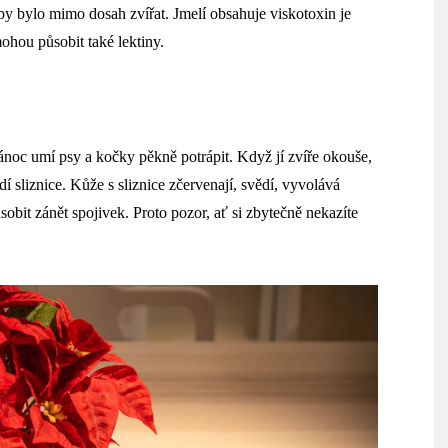
by bylo mimo dosah zvířat. Jmelí obsahuje v
iskotoxin je
ohou působit také lektiny.
noc umí psy a kočky pěkně potrápit. Když jí zvíře okouše,
ždí
sliznice. Kůže s sliznice zčervenají, svědí, vyvolává
bit zánět spojivek. Proto pozor, ať si zbytečně nekazíte