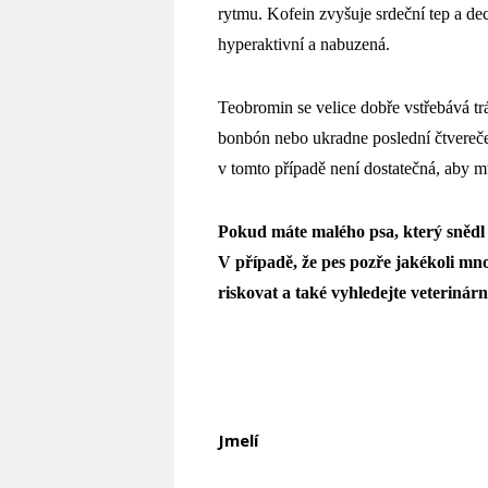
rytmu. Kofein zvyšuje srdeční tep a de
hyperaktivní a nabuzená.
Teobromin se velice dobře vstřebává tr
bonbón
nebo ukradne poslední čtvereč
v tomto případě není dostatečná, aby mu
Pokud máte malého psa, který snědl c
V případě, že pes pozře jakékoli mn
riskovat a také vyhledejte veterinárn
Jmelí