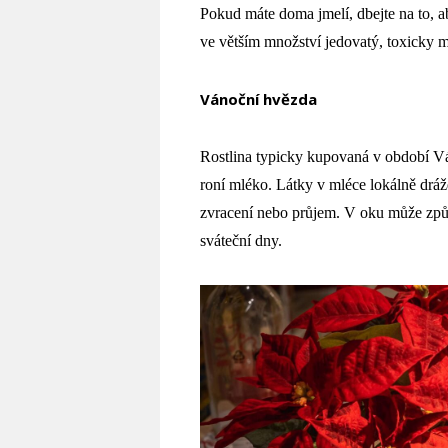
Pokud máte doma jmelí, dbejte na to, a
ve větším množství jedovatý, toxicky m
Vánoční hvězda
Rostlina typicky kupovaná v období Vá
roní mléko.
Látky v mléce
lokálně drá
zvracení nebo průjem. V oku může způso
sváteční dny.