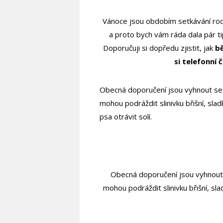
Vánoce jsou obdobím setkávání rodi
a proto bych vám ráda dala pár t
Doporučuji si dopředu zjistit, jak
bě
si telefonní 
Obecná doporučení jsou vyhnout s
mohou podráždit slinivku břišní, slad
psa otrávit solí.
Obecná doporučení jsou vyhnout s
mohou podráždit slinivku břišní, sla