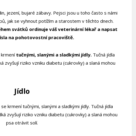
n, jezení, bujaré zábavy. Pejsci jsou u toho často s námi
ipů, jak se vyhnout potížím a starostem v těchto dnech.
hem svátků ordinuje váš veterinární lékař a napsat
čísla na pohotovostní pracoviště.
e krmení
tučnými, slanými a sladkými jídly.
Tučná jídla
ká zvyšují riziko vzniku diabetu (cukrovky) a slaná mohou
Jídlo
e krmení tučnými, slanými a sladkými jídly. Tučná jídla
dká zvyšují riziko vzniku diabetu (cukrovky) a slaná mohou
psa otrávit solí.