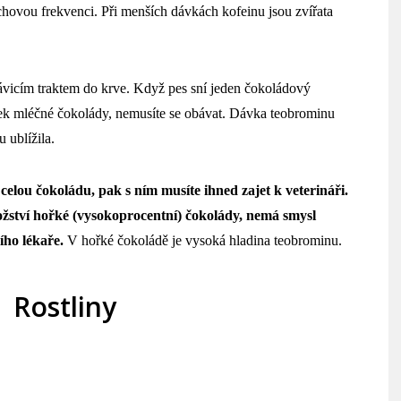
chovou frekvenci. Při menších dávkách kofeinu jsou zvířata
ávicím traktem do krve. Když pes sní
jeden čokoládový
ek mléčné čokolády, nemusíte se obávat. Dávka teobrominu
 ublížila.
elou čokoládu, pak s ním musíte ihned zajet k veterináři.
ožství hořké (vysokoprocentní) čokolády, nemá smysl
ího lékaře.
V hořké čokoládě je vysoká hladina teobrominu.
Rostliny