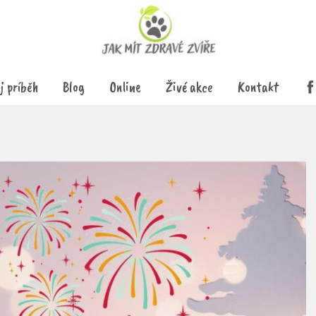
j príběh
Blog
Online
Živé akce
Kontakt