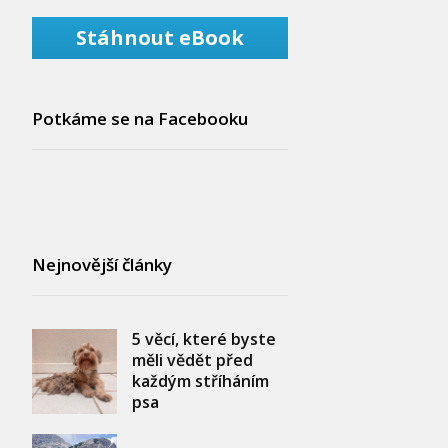
Stáhnout eBook
Potkáme se na Facebooku
Nejnovější články
5 věcí, které byste
měli vědět před
každým stříháním
psa