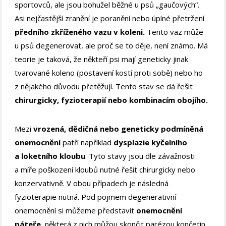
sportovců, ale jsou bohužel běžné u psů „gaučových“.
Asi nejčastější zranění je poranění nebo úplné přetržení
předního zkříženého vazu v koleni.
Tento vaz může
u psů degenerovat, ale proč se to děje, není známo. Má
teorie je taková, že někteří psi mají geneticky jinak
tvarované koleno (postavení kostí proti sobě) nebo ho
z nějakého důvodu přetěžují. Tento stav se dá řešit
chirurgicky, fyzioterapií nebo kombinacím obojího.
Mezi
vrozená, dědičná nebo geneticky podmíněná
onemocnění
patří například
dysplazie kyčelního
a loketního kloubu
. Tyto stavy jsou dle závažnosti
a míře poškození kloubů nutné řešit chirurgicky nebo
konzervativně. V obou případech je následná
fyzioterapie nutná. Pod pojmem degenerativní
onemocnění si můžeme představit
onemocnění
páteře
, některá z nich můžou skončit parézou končetin