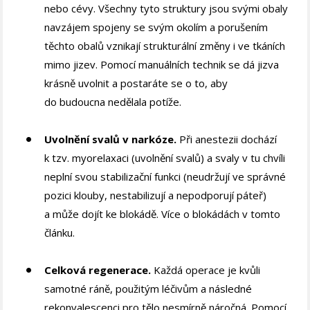
nebo cévy. Všechny tyto struktury jsou svými obaly
navzájem spojeny se svým okolím a porušením
těchto obalů vznikají strukturální změny i ve tkáních
mimo jizev. Pomocí manuálních technik se dá jizva
krásně uvolnit a postaráte se o to, aby
do budoucna nedělala potíže.
Uvolnění svalů v narkóze.
Při anestezii dochází
k tzv. myorelaxaci (uvolnění svalů) a svaly v tu chvíli
neplní svou stabilizační funkci (neudržují ve správné
pozici klouby, nestabilizují a nepodporují páteř)
a může dojít ke blokádě. Více o blokádách v tomto
článku.
Celková regenerace.
Každá operace je kvůli
samotné ráně, použitým léčivům a následné
rekonvalescenci pro tělo nesmírně náročná. Pomocí