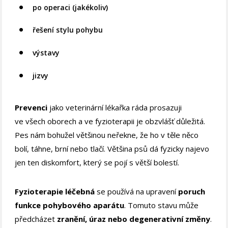
po operaci (jakékoliv)
řešení stylu pohybu
výstavy
jizvy
Prevenci
jako veterinární lékařka ráda prosazuji
ve všech oborech a ve fyzioterapii je obzvlášť důležitá.
Pes nám bohužel většinou neřekne, že ho v těle něco
bolí, táhne, brní nebo tlačí. Většina psů dá fyzicky najevo
jen ten diskomfort, který se pojí s větší bolestí.
Fyzioterapie léčebná
se používá na upravení
poruch
funkce pohybového aparátu
. Tomuto stavu může
předcházet
zranění, úraz nebo degenerativní změny
.