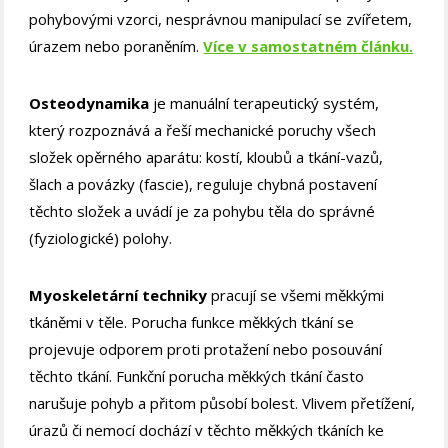
pohybovými vzorci, nesprávnou manipulací se zvířetem,
úrazem nebo poraněním.
Více v samostatném článku.
Osteodynamika
je manuální terapeutický systém,
který rozpoznává a řeší mechanické poruchy všech
složek opěrného aparátu: kostí, kloubů a tkání-vazů,
šlach a povázky (fascie), reguluje chybná postavení
těchto složek a uvádí je za pohybu těla do správné
(fyziologické) polohy.
Myoskeletární techniky
pracují se všemi měkkými
tkáněmi v těle. Porucha funkce měkkých tkání se
projevuje odporem proti protažení nebo posouvání
těchto tkání. Funkční porucha měkkých tkání často
narušuje pohyb a přitom působí bolest. Vlivem přetížení,
úrazů či nemocí dochází v těchto měkkých tkáních ke