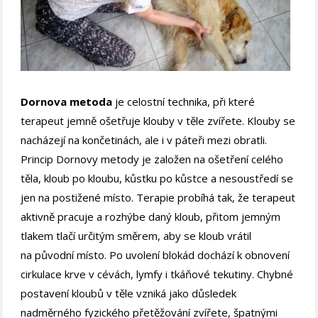
Dornova metoda
je celostní technika, při které
terapeut jemně ošetřuje klouby v těle zvířete. Klouby se
nacházejí na končetinách, ale i v páteři mezi obratli.
Princip Dornovy metody je založen na ošetření celého
těla, kloub po kloubu, kůstku po kůstce a nesoustředí se
jen na postižené místo. Terapie probíhá tak, že terapeut
aktivně pracuje a rozhýbe daný kloub, přitom jemným
tlakem tlačí určitým směrem, aby se kloub vrátil
na původní místo. Po uvolení blokád dochází k obnovení
cirkulace krve v cévách, lymfy i tkáňové tekutiny. Chybné
postavení kloubů v těle vzniká jako důsledek
nadměrného fyzického přetěžování zvířete, špatnými