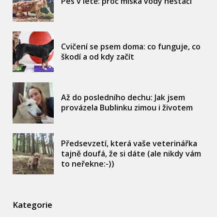
Pes v létě: proč miska vody nestačí
Cvičení se psem doma: co funguje, co
škodí a od kdy začít
Až do posledního dechu: Jak jsem
provázela Bublinku zimou i životem
Předsevzetí, která vaše veterinářka
tajně doufá, že si dáte (ale nikdy vám
to neřekne:-))
Kategorie