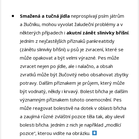
Smažená a tučná jídla
neprospívají psím játrům
a žlučníku, mohou vyvolat žaludeční problémy a v
některých případech i
akutní zánět slinivky břišní
.
Jedním z nejčastějších příznaků pankreatitidy
(zánětu slinivky břišní) u psů je zvracení, které se
může opakovat a být velmi výrazné. Pes může
zvracet nejen po jídle, ale i nalačno, a obsah
zvratků může být žlučovitý nebo obsahovat zbytky
potravy. Dalším příznakem je průjem, který může
být vodnatý, někdy i krvavý. Bolest břicha je dalším
významným příznakem tohoto onemocnění. Pes
může reagovat bolestivě na dotek v oblasti břicha
a zaujímá různé zvláštní pozice těla tak, aby ulevil
bolesti břicha. Jedním z nich je například „modlící
pozice“, kterou vidíte na obrázku.