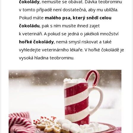
čokolády
, nemusíte se obávat. Dávka teobrominu
v tomto případě není dostatečná, aby mu ublížila.
Pokud máte
malého psa, který snědl celou
čokoládu
, pak s ním musíte ihned zajet
k veterináři. A pokud se jedná o jakékoli množství
hořké čokolády
, nemá smysl riskovat a také
vyhledejte veterinárního lékaře. V hořké čokoládě je
vysoká hladina teobrominu.