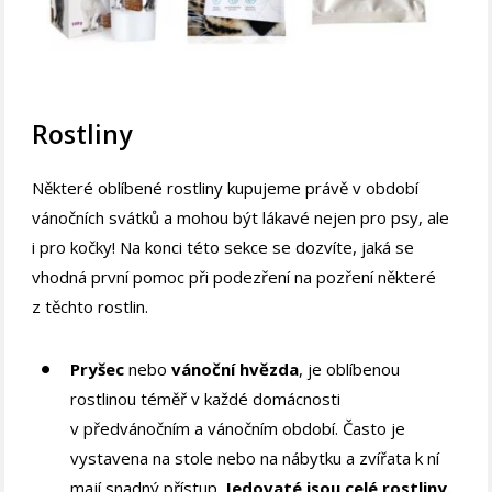
Rostliny
Některé oblíbené rostliny kupujeme právě v období
vánočních svátků a mohou být lákavé nejen pro psy, ale
i pro kočky! Na konci této sekce se dozvíte, jaká se
vhodná první pomoc při podezření na pozření některé
z těchto rostlin.
Pryšec
nebo
vánoční hvězda
, je oblíbenou
rostlinou téměř v každé domácnosti
v předvánočním a vánočním období. Často je
vystavena na stole nebo na nábytku a zvířata k ní
mají snadný přístup.
Jedovaté jsou celé rostliny.