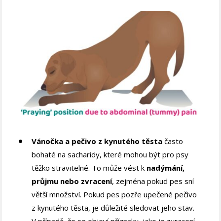
Vánočka a pečivo z kynutého těsta
často
bohaté na sacharidy, které mohou být pro psy
těžko stravitelné. To může vést k
nadýmání,
průjmu nebo zvracení
, zejména pokud pes sní
větší množství. Pokud pes pozře upečené pečivo
z kynutého těsta, je důležité sledovat jeho stav.
V případě, že se objeví příznaky, jako je zvracení,