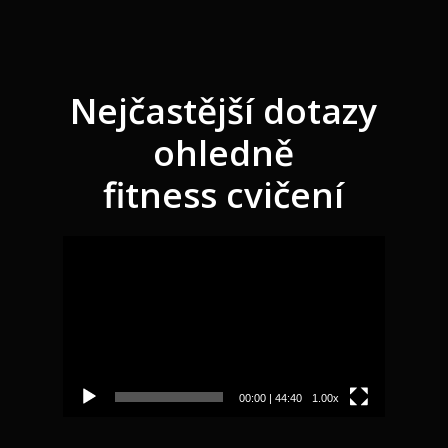
Nejčastější dotazy
ohledně
fitness cvičení
Video
přehrávač
00:00
|
44:40
1.00x