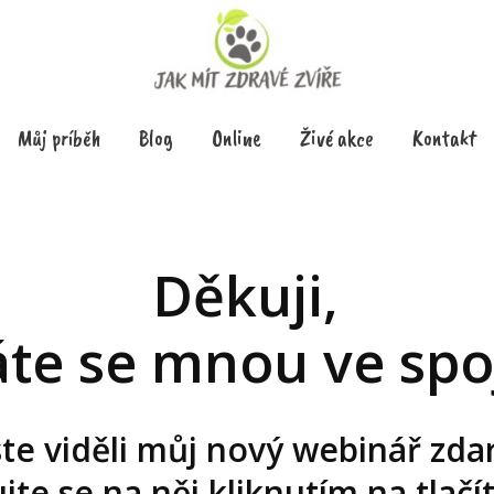
Můj príběh
Blog
Online
Živé akce
Kontakt
Děkuji,
áte se mnou ve spo
ste viděli můj nový webinář zd
jte se na něj kliknutím na tlačí