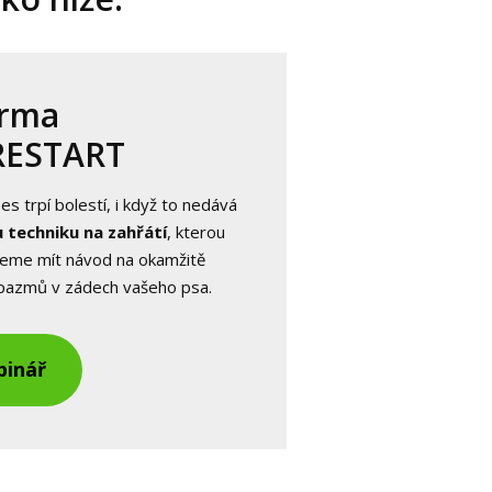
arma
RESTART
es trpí bolestí, i když to nedává
 techniku na zahřátí
, kterou
deme mít návod na okamžitě
spazmů v zádech vašeho psa.
binář