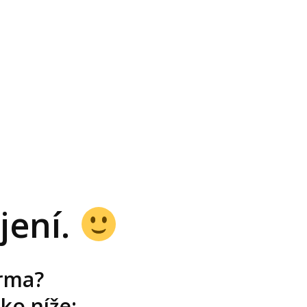
jení.
arma?
tko níže: