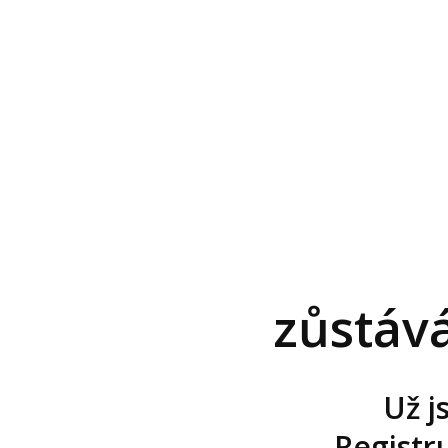
zůstáv
Už j
Registru