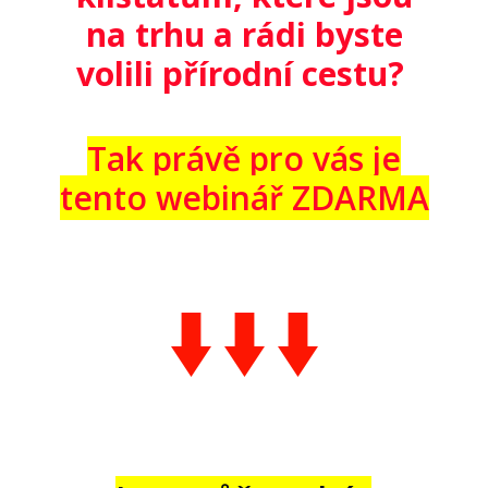
na trhu a rádi byste
volili přírodní cestu?
Tak právě pro vás je
tento webinář ZDARMA