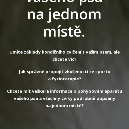
na jednom
místě.
Umíte základy kondičního cvičení s vaším psem, ale
chcete víc?
Jak správně propojit zkušenosti ze sportu
a fyzioterapie?
Chcete mít veškeré informace o pohybovém aparátu
vašeho psa a všechny cviky podrobně popsány
na jednom místě?