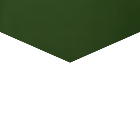
I vy můžete mít psího
sportovce, který bude
díky kondičnímu
cvičení neustále