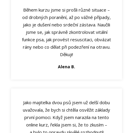
Během kurzu jsme si prošli různé situace –
od drobných poranění, až po vážné případy,
jako je dušení nebo srdeční zástava. Naučili
jsme se, jak správně zkontrolovat vitální
funkce psa, jak provést resuscitaci, obvázat
rány nebo co dělat při podezření na otravu.
Děkuji!
Alena B.
Jako majitelka dvou psů jsem už delší dobu
uvažovala, že bych si chtěla osvěžit základy
první pomoci. Když jsem narazila na tento
online kurz, řekla jsem si, že to zkusím –
a bylo to opravdu skvělé rozhodnutí!