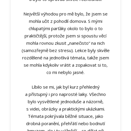
Největší výhodou pro mě bylo, že jsem se
mohla učit z pohodlí domova. S mými
chlupatými parťáky okolo to bylo o to
praktičtější, protože jsem si spoustu věcí
mohla rovnou zkusit „nanečisto“ na nich
(samozřejmě bez stresu). Lekce byly skvěle
rozdělené na jednotlivá témata, takže jsem
se mohla kdykoliv vrátit a zopakovat si to,
co mi nebylo jasné.
Líbilo se mi, jak byl kurz přehledný
a přístupný i pro naprosté laiky. Všechno
bylo vysvětlené jednoduše a názorně,
s videi, obrázky a praktickými ukázkami.
Témata pokrývala běžné situace, jako
drobná poranění, přehřátí nebo bodnutí
hmyzem, ale i ty vážnější – co dělat při