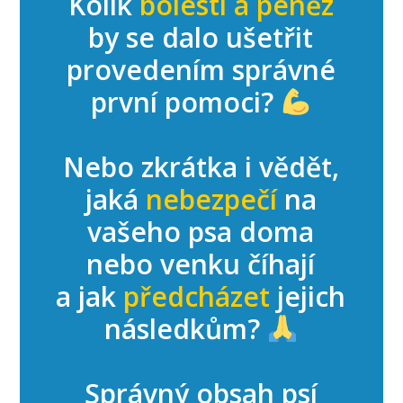
Kolik
bolesti a peněz
by se dalo ušetřit
provedením správné
první pomoci?
Nebo zkrátka i vědět,
jaká
nebezpečí
na
vašeho psa doma
nebo venku číhají
a jak
předcházet
jejich
následkům?
Správný obsah psí