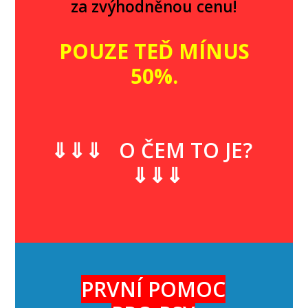
za zvýhodněnou cenu!
POUZE TEĎ MÍNUS
50%.
⇓⇓⇓ O ČEM TO JE?
⇓⇓⇓
PRVNÍ POMOC