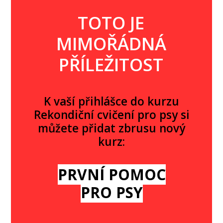
TOTO JE
MIMOŘÁDNÁ
PŘÍLEŽITOST
K vaší přihlášce do kurzu
Rekondiční cvičení pro psy si
můžete přidat zbrusu nový
kurz:
PRVNÍ POMOC
PRO PSY