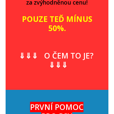
za zvýhodněnou cenu!
POUZE TEĎ MÍNUS
50%.
⇓⇓⇓ O ČEM TO JE?
⇓⇓⇓
PRVNÍ POMOC