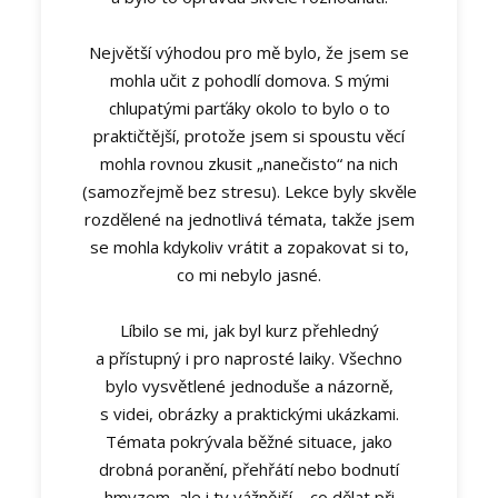
Největší výhodou pro mě bylo, že jsem se
mohla učit z pohodlí domova. S mými
chlupatými parťáky okolo to bylo o to
praktičtější, protože jsem si spoustu věcí
mohla rovnou zkusit „nanečisto“ na nich
(samozřejmě bez stresu). Lekce byly skvěle
rozdělené na jednotlivá témata, takže jsem
se mohla kdykoliv vrátit a zopakovat si to,
co mi nebylo jasné.
Líbilo se mi, jak byl kurz přehledný
a přístupný i pro naprosté laiky. Všechno
bylo vysvětlené jednoduše a názorně,
s videi, obrázky a praktickými ukázkami.
Témata pokrývala běžné situace, jako
drobná poranění, přehřátí nebo bodnutí
hmyzem, ale i ty vážnější – co dělat při