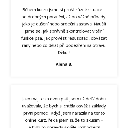
Během kurzu jsme si prošli různé situace –
od drobných poranění, až po vážné případy,
jako je dušení nebo srdeční zástava. Naučili
jsme se, jak správně zkontrolovat vitální
funkce psa, jak provést resuscitaci, obvázat
rány nebo co dělat při podezření na otravu.
Děkuji!
Alena B.
Jako majitelka dvou psů jsem už delší dobu
uvažovala, že bych si chtěla osvěžit základy
první pomoci. Když jsem narazila na tento
online kurz, řekla jsem si, že to zkusím –
a bylo to opravdu skvělé rozhodnutí!