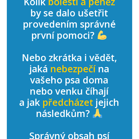
Kolik
bolesti a peněz
by se dalo ušetřit
provedením správné
první pomoci?
Nebo zkrátka i vědět,
jaká
nebezpečí
na
vašeho psa doma
nebo venku číhají
a jak
předcházet
jejich
následkům?
Správný obsah psí