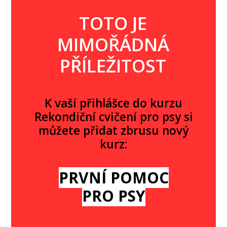
TOTO JE
MIMOŘÁDNÁ
PŘÍLEŽITOST
K vaší přihlášce do kurzu
Rekondiční cvičení pro psy si
můžete přidat zbrusu nový
kurz:
PRVNÍ POMOC
PRO PSY