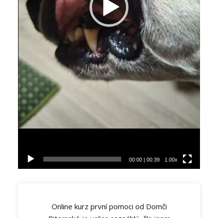
00:00
|
00:39
1.00x
Online kurz první pomoci od Domči