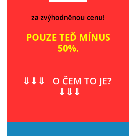
za zvýhodněnou cenu!
POUZE TEĎ MÍNUS
50%.
⇓⇓⇓ O ČEM TO JE?
⇓⇓⇓