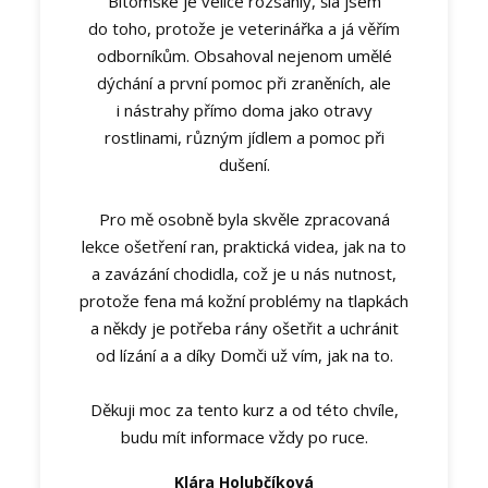
Bitomské je velice rozsáhlý, šla jsem
do toho, protože je veterinářka a já věřím
odborníkům. Obsahoval nejenom umělé
dýchání a první pomoc při zraněních, ale
i nástrahy přímo doma jako otravy
rostlinami, různým jídlem a pomoc při
dušení.
Pro mě osobně byla skvěle zpracovaná
lekce ošetření ran, praktická videa, jak na to
a zavázání chodidla, což je u nás nutnost,
protože fena má kožní problémy na tlapkách
a někdy je potřeba rány ošetřit a uchránit
od lízání a a díky Domči už vím, jak na to.
Děkuji moc za tento kurz a od této chvíle,
budu mít informace vždy po ruce.
Klára Holubčíková