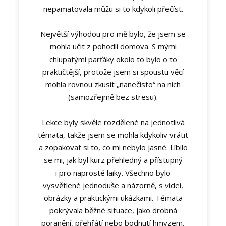
nepamatovala můžu si to kdykoli přečíst.
Největší výhodou pro mě bylo, že jsem se
mohla učit z pohodlí domova. S mými
chlupatými parťáky okolo to bylo o to
praktičtější, protože jsem si spoustu věcí
mohla rovnou zkusit „nanečisto“ na nich
(samozřejmě bez stresu).
Lekce byly skvěle rozdělené na jednotlivá
témata, takže jsem se mohla kdykoliv vrátit
a zopakovat si to, co mi nebylo jasné. Líbilo
se mi, jak byl kurz přehledný a přístupný
i pro naprosté laiky. Všechno bylo
vysvětlené jednoduše a názorně, s videi,
obrázky a praktickými ukázkami. Témata
pokrývala běžné situace, jako drobná
poranění, přehřátí nebo bodnutí hmyzem,