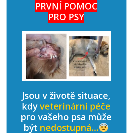
PRVNÍ POMOC
PRO PSY
Jsou v životě situace,
kdy
veterinární péče
pro vašeho psa může
být
nedostupná...