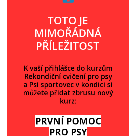
TOTO JE
MIMOŘÁDNÁ
PŘÍLEŽITOST
K vaší přihlášce do kurzům
Rekondiční cvičení pro psy
a Psí sportovec v kondici si
můžete přidat zbrusu nový
kurz:
PRVNÍ POMOC
PRO PSY