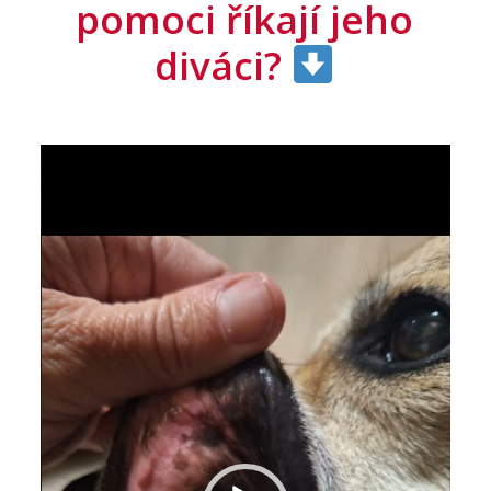
pomoci říkají jeho
diváci?
Video
přehrávač