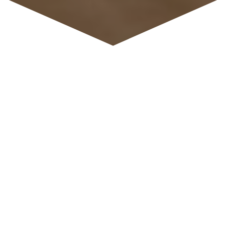
POZORUJETE, JAK VÁŠ PES
PO ODPOČINKU
VSTÁVÁ ZTUHLE
A POMALU?
TUŠÍTE, ŽE VÁŠ PES SKRÝVÁ
BOLEST, ALE
NEVÍTE, JAK MU
ULEVIT?
ZRANĚNÍ
VAŠEHO PSA JE VAŠE