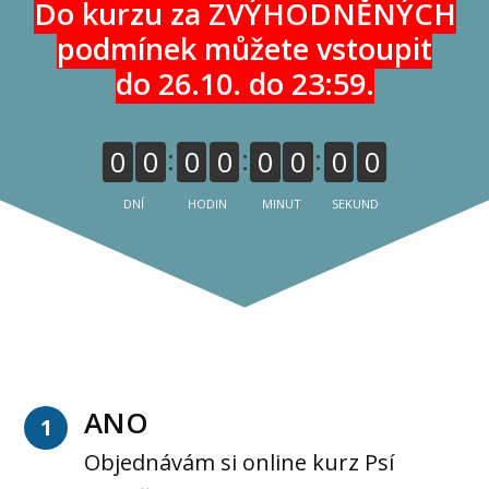
Do kurzu za ZVÝHODNĚNÝCH
podmínek můžete vstoupit
do 26.10. do 23:59.
0
0
0
0
0
0
0
0
DNÍ
HODIN
MINUT
SEKUND
ANO
1
Objednávám si online kurz Psí