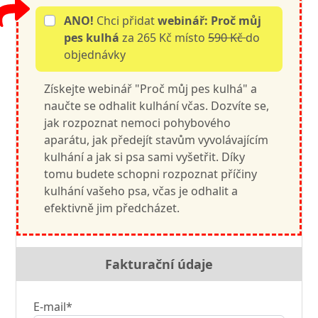
ANO!
Chci přidat
webinář: Proč můj
pes kulhá
za 265 Kč místo
590 Kč
do
objednávky
Získejte webinář "Proč můj pes kulhá" a
naučte se odhalit kulhání včas. Dozvíte se,
jak rozpoznat nemoci pohybového
aparátu, jak předejít stavům vyvolávajícím
kulhání a jak si psa sami vyšetřit. Díky
tomu budete schopni rozpoznat příčiny
kulhání vašeho psa, včas je odhalit a
efektivně jim předcházet.
Fakturační údaje
E-mail*