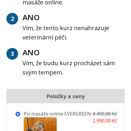
masáže online.
ANO
2
Vím, že tento kurz nenahrazuje
veterinární péči.
ANO
3
Vím, že budu kurz procházet sám
svým tempem.
Položky a ceny
Psí masáže online EVERGREEN
4 490,00 Kč
2 990,00 Kč