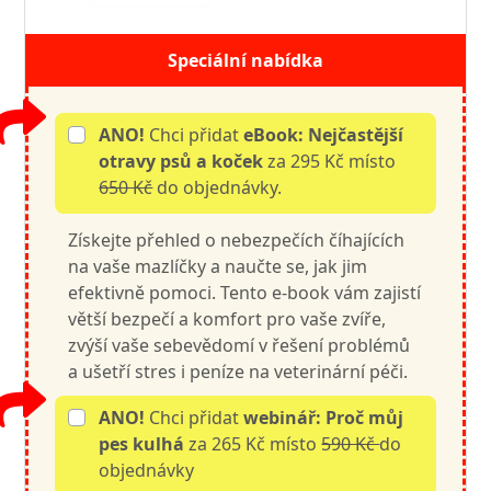
Speciální nabídka
ANO!
Chci přidat
eBook: Nejčastější
otravy psů a koček
za 295 Kč místo
650 Kč
do objednávky.
Získejte přehled o nebezpečích číhajících
na vaše mazlíčky a naučte se, jak jim
efektivně pomoci. Tento e-book vám zajistí
větší bezpečí a komfort pro vaše zvíře,
zvýší vaše sebevědomí v řešení problémů
a ušetří stres i peníze na veterinární péči.
ANO!
Chci přidat
webinář: Proč můj
pes kulhá
za 265 Kč místo
590 Kč
do
objednávky