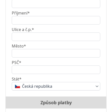
Příjmení*
Ulice a č.p.*
Město*
PSČ*
Stát*
Česká republika
Způsob platby