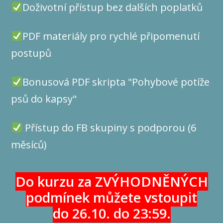
Doživotní přístup bez dalších poplatků
PDF materiály pro rychlé připomenutí
postupů
Bonusová PDF skripta "Pohybové potíže
psů do kapsy"
Přístup do FB skupiny s podporou (6
měsíců)
Do kurzu za ZVÝHODNĚNÝCH
podmínek můžete vstoupit
do 26.10. do 23:59.