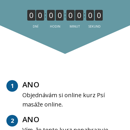
0
0
0
0
0
0
0
0
DNÍ
HODIN
MINUT
SEKUND
ANO
1
Objednávám si online kurz Psí
masáže online.
ANO
2
Vím, že tento kurz nenahrazuje