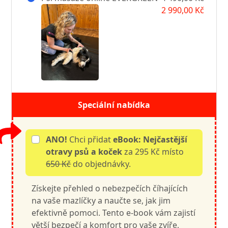
2 990,00 Kč
Speciální nabídka
ANO!
Chci přidat
eBook: Nejčastější
otravy psů a koček
za 295 Kč místo
650 Kč
do objednávky.
Získejte přehled o nebezpečích číhajících
na vaše mazlíčky a naučte se, jak jim
efektivně pomoci. Tento e-book vám zajistí
větší bezpečí a komfort pro vaše zvíře,