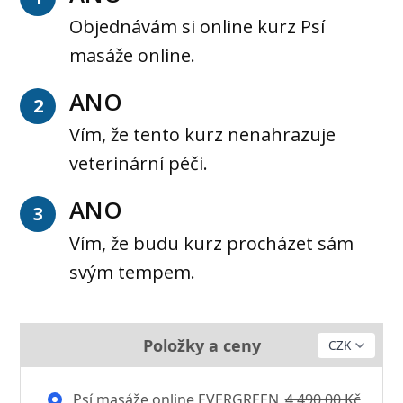
Objednávám si online kurz Psí
masáže online.
ANO
2
Vím, že tento kurz nenahrazuje
veterinární péči.
ANO
3
Vím, že budu kurz procházet sám
svým tempem.
Položky a ceny
Psí masáže online EVERGREEN
4 490,00 Kč