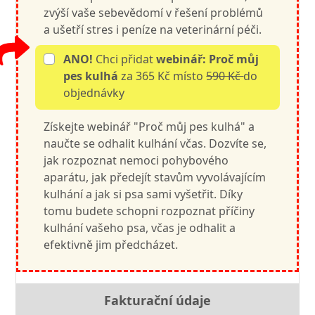
zvýší vaše sebevědomí v řešení problémů
a ušetří stres i peníze na veterinární péči.
ANO!
Chci přidat
webinář: Proč můj
pes kulhá
za 365 Kč místo
590 Kč
do
objednávky
Získejte webinář "Proč můj pes kulhá" a
naučte se odhalit kulhání včas. Dozvíte se,
jak rozpoznat nemoci pohybového
aparátu, jak předejít stavům vyvolávajícím
kulhání a jak si psa sami vyšetřit. Díky
tomu budete schopni rozpoznat příčiny
kulhání vašeho psa, včas je odhalit a
efektivně jim předcházet.
Fakturační údaje