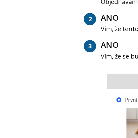
Objednávám s
ANO
2
Vím, že tent
ANO
3
Vím, že se b
První