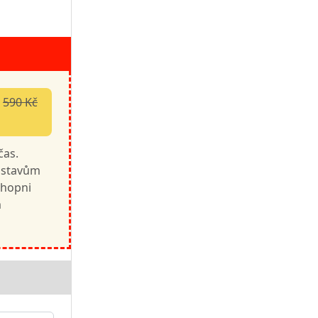
o
590 Kč
čas.
t stavům
chopni
m