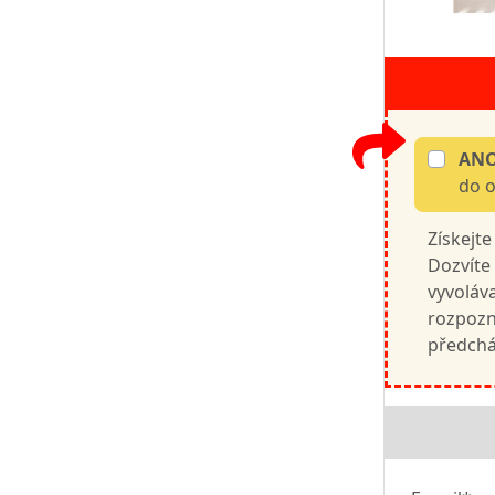
AN
do 
Získejte
Dozvíte
vyvoláva
rozpozna
předchá