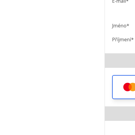
E-mail*
Jméno*
Příjmení*