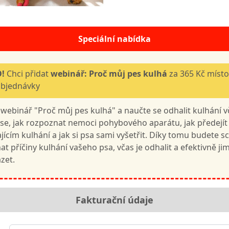
Speciální nabídka
O!
Chci přidat
webinář: Proč můj pes kulhá
za 365 Kč míst
objednávky
 webinář "Proč můj pes kulhá" a naučte se odhalit kulhání v
 se, jak rozpoznat nemoci pohybového aparátu, jak předejí
jícím kulhání a jak si psa sami vyšetřit. Díky tomu budete s
t příčiny kulhání vašeho psa, včas je odhalit a efektivně ji
zet.
Fakturační údaje