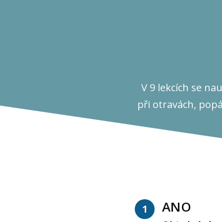
V 9 lekcích se na
při otravách, popá
ANO
1