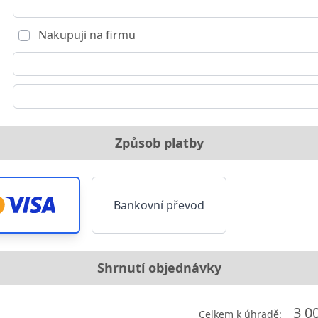
Nakupuji na firmu
Způsob platby
Bankovní převod
Shrnutí objednávky
3 0
Celkem k úhradě: