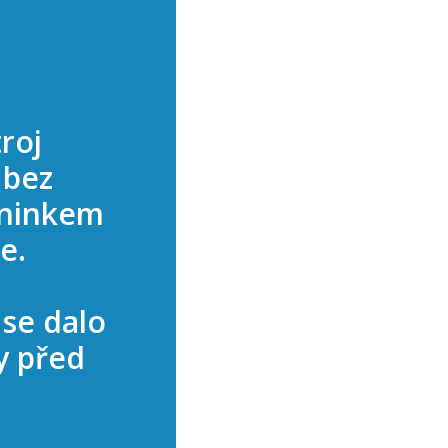
troj
 bez
éninkem
e.
se dalo
y před