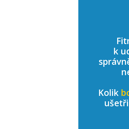
Fit
k u
správn
n
Kolik
b
ušetř