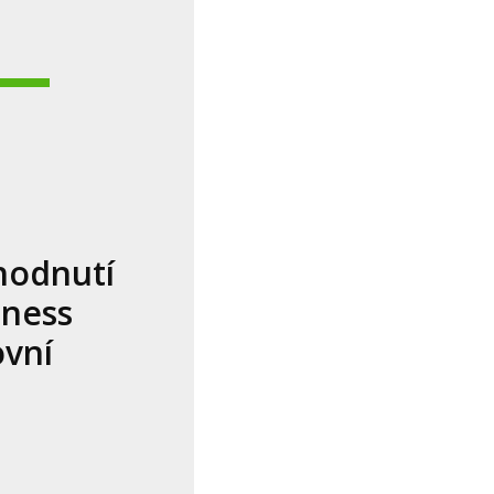
hodnutí
tness
ovní