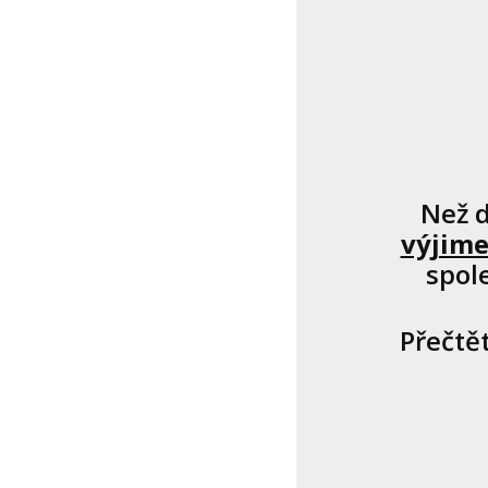
Než d
výjim
spol
Přečtět