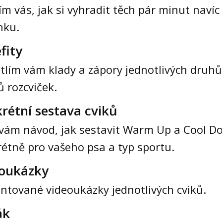
m vás, jak si vyhradit těch pár minut navíc
nku.
fity
tlím vám klady a zápory jednotlivých druhů
ů rozcviček.
rétní sestava cviků
vám návod, jak sestavit Warm Up a Cool D
étně pro vašeho psa a typ sportu.
oukázky
tované videoukázky jednotlivých cviků.
ák