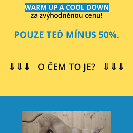
WARM UP A COOL DOWN
za zvýhodněnou cenu!
POUZE TEĎ MÍNUS 50%.
⇓⇓⇓ O ČEM TO JE? ⇓⇓⇓