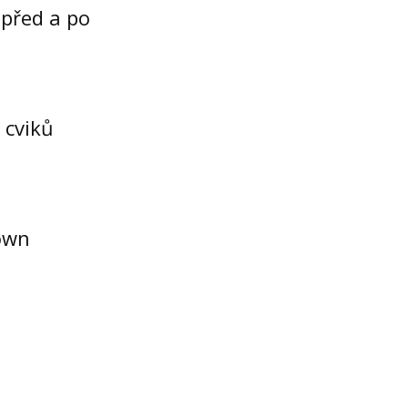
 před a po
 cviků
own