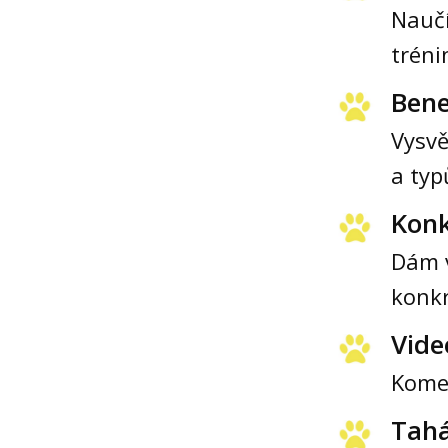
Naučí
tréni
Bene
Vysvě
a typ
Konk
Dám 
konkr
Vide
Komen
Tah