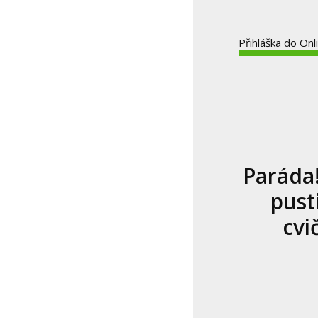
Přihláška do Onl
Paráda!
pust
cvi