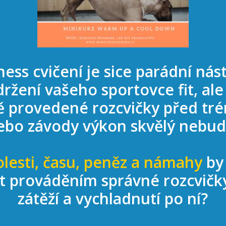
ness cvičení je sice parádní nás
držení vašeho sportovce fit, ale
ě provedené rozcvičky před tr
ebo závody výkon skvělý nebud
olesti, času, peněz a námahy
by 
it prováděním správné rozcvičk
zátěží a vychladnutí po ní?