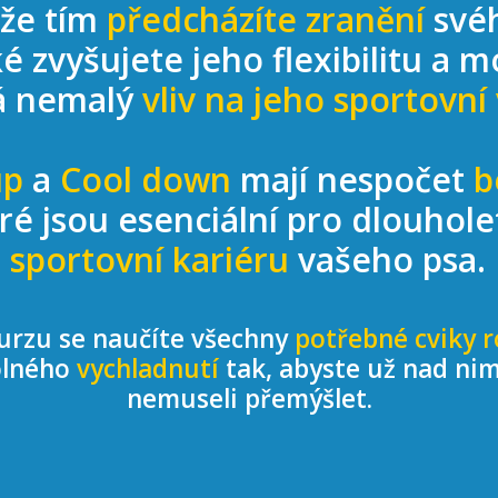
 že tím
předcházíte zranění
své
ké zvyšujete jeho flexibilitu a mo
á nemalý
vliv na jeho sportovní
up
a
Cool down
mají nespočet
b
ré jsou esenciální pro dlouhol
sportovní kariéru
vašeho psa.
urzu se naučíte všechny
potřebné cviky r
olného
vychladnutí
tak, abyste už nad nim
nemuseli přemýšlet.