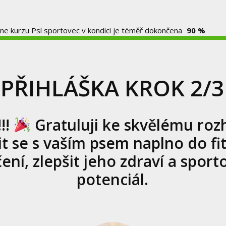
ine kurzu Psí sportovec v kondici je téměř dokončena
90 %
PŘIHLÁŠKA KROK 2/3
!!
Gratuluji ke skvělému roz
it se s vaším psem naplno do fi
čení, zlepšit jeho zdraví a sport
potenciál.