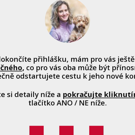
okončíte přihlášku, mám pro vás ješt
ečného
,
co pro vás oba může být přínos
ečně odstartujete cestu k jeho nové kon
e si detaily níže a
pokračujte kliknut
tlačítko ANO / NE níže.