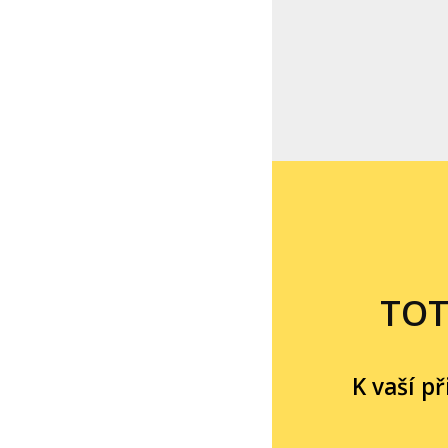
TOT
K vaší p