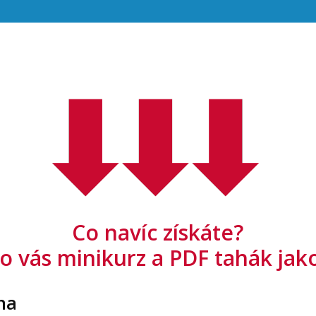
Co navíc získáte?
 vás minikurz a PDF tahák jak
na