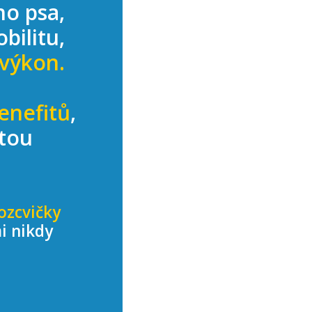
ho psa,
bilitu,
 výkon.
enefitů
,
etou
ozcvičky
i nikdy