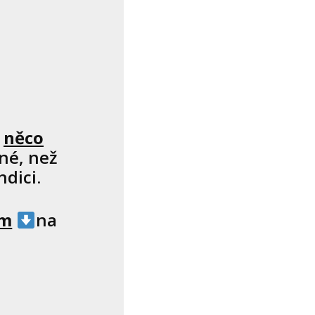
ě
něco
né, než
dici.
ím
na