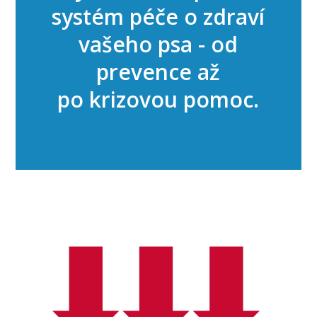
systém péče o zdraví
vašeho psa - od
prevence až
po krizovou pomoc.