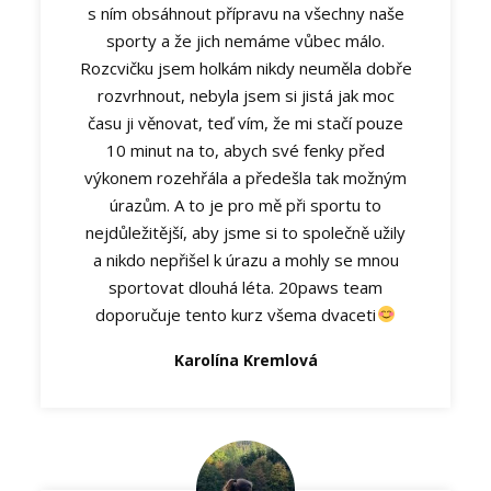
s ním obsáhnout přípravu na všechny naše
sporty a že jich nemáme vůbec málo.
Rozcvičku jsem holkám nikdy neuměla dobře
rozvrhnout, nebyla jsem si jistá jak moc
času ji věnovat, teď vím, že mi stačí pouze
10 minut na to, abych své fenky před
výkonem rozehřála a předešla tak možným
úrazům. A to je pro mě při sportu to
nejdůležitější, aby jsme si to společně užily
a nikdo nepřišel k úrazu a mohly se mnou
sportovat dlouhá léta. 20paws team
doporučuje tento kurz všema dvaceti
Karolína Kremlová