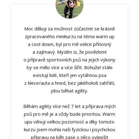
Moc děkuji za možnost zúčastnit se krásně
zpracovaného minikurzu na téma warm up
a cool down, byl pro mě velice přínosný
a zajímavý. Myslím si, že povědomí
o přípravě sportovních psů na jejich výkony
by se mělo více a více šířit. Bohužel stále
existují lidé, kteří jen vytáhnou psa
z klece/auta a hned, bez jakéhokoli zahřátí,
jdou běhat agility.
Běhám agility více než 7 let a příprava mých
psů pro mě je a vždy bude prioritou. Warm
upu věnuji velkou pozornost a díky tomuto
kurzu jsem mohla naši fyzickou i psychickou
přípravu na běh zase o něco vylepšit