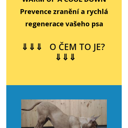
Prevence zranění a rychlá
regenerace vašeho psa
⇓⇓⇓ O ČEM TO JE?
⇓⇓⇓