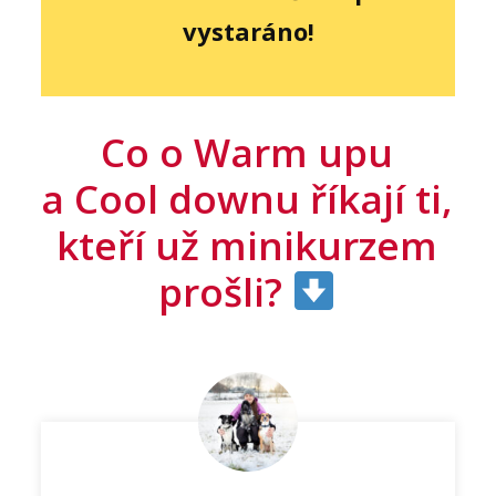
vystaráno!
Co o Warm upu
a Cool downu říkají ti,
kteří už minikurzem
prošli?