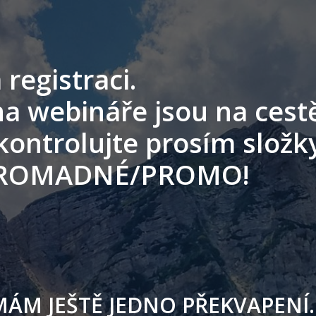
 registraci.
a webináře jsou na cest
Zkontrolujte prosím složk
ROMADNÉ/PROMO!
MÁM JEŠTĚ JEDNO PŘEKVAPENÍ..