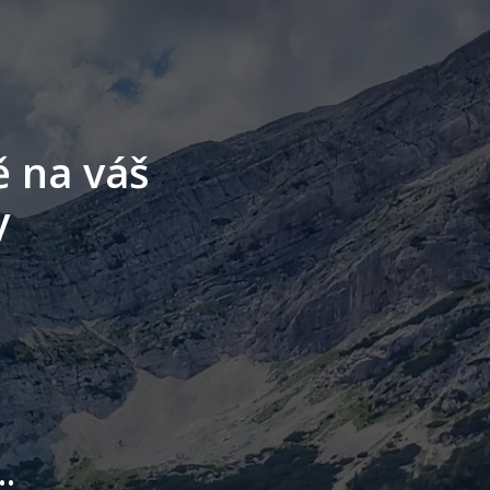
ě na váš
y
.