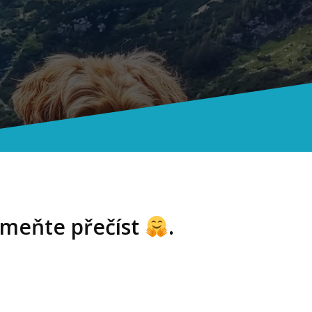
omeňte přečíst
.