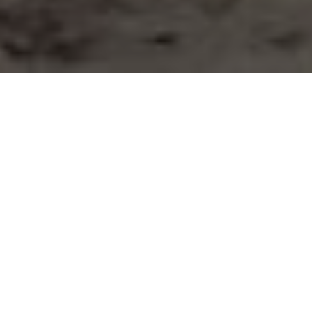
...informace jsou
roztříštěné, plné
rozporů
a v momentě,
kdy je potřebujete,
nemáte čas je hledat.
Proto jsem napsala