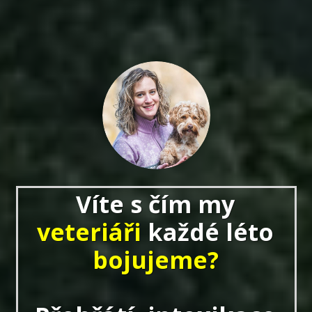
Víte s čím my
veteriáři
každé léto
bojujeme?