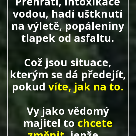
Přehřátí, intoxikace
vodou, hadí uštknutí
na výletě, popáleniny
tlapek od asfaltu.
Což jsou situace,
kterým se dá předejít,
pokud
víte, jak na to.
Vy jako vědomý
majitel to
chcete
změnit,
jenže...